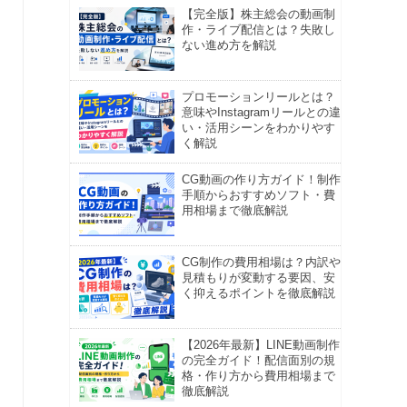
【完全版】株主総会の動画制
作・ライブ配信とは？失敗し
ない進め方を解説
プロモーションリールとは？
意味やInstagramリールとの違
い・活用シーンをわかりやす
く解説
CG動画の作り方ガイド！制作
手順からおすすめソフト・費
用相場まで徹底解説
CG制作の費用相場は？内訳や
見積もりが変動する要因、安
く抑えるポイントを徹底解説
【2026年最新】LINE動画制作
の完全ガイド！配信面別の規
格・作り方から費用相場まで
徹底解説