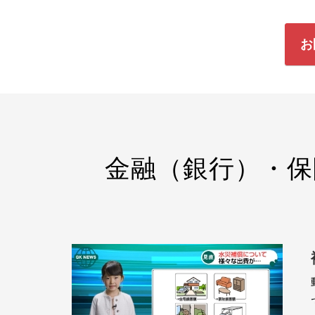
お
金融（銀行）・保