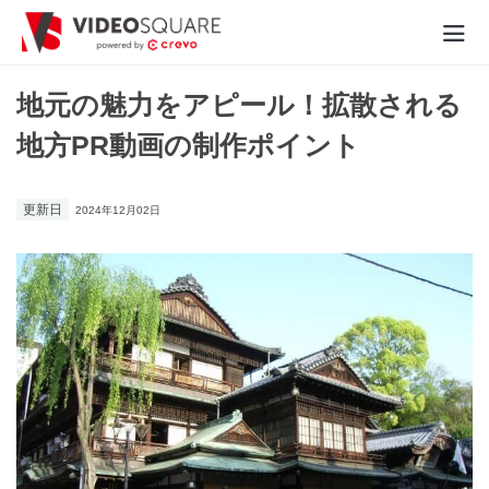
動画制作実績
地元の魅力をアピール！拡散される
地方PR動画の制作ポイント
価格
お役立ち情報
更新日
2024年12月02日
- 動画に関するご相談はこちら -
お問合わせ・無料見積もり
資料ダウンロード