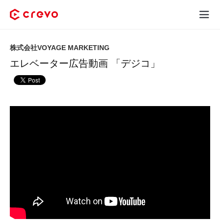
Crevoとは
株式会社VOYAGE MARKETING
エレベーター広告動画 「デジコ」
採用コンテンツ制作
サービス
制作実績
料金
お客様の声
お役立ち情報