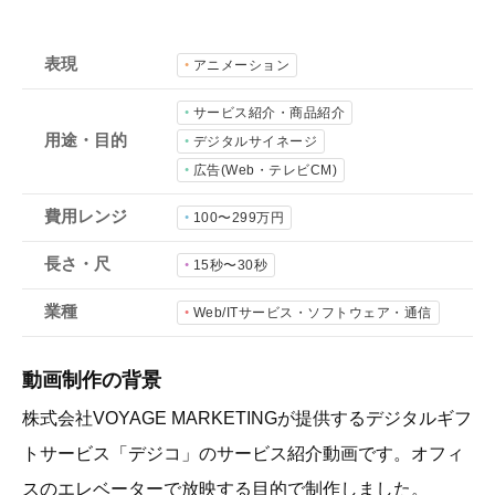
会社概要
採用情報
表現
アニメーション
サービス紹介・商品紹介
用途・目的
- 動画に関するご相談はこちら -
デジタルサイネージ
広告(Web・テレビCM)
お問合わせ・無料見積もり
費用レンジ
100〜299万円
長さ・尺
15秒〜30秒
資料ダウンロード
業種
Web/ITサービス・ソフトウェア・通信
動画制作の背景
株式会社VOYAGE MARKETINGが提供するデジタルギフ
トサービス「デジコ」のサービス紹介動画です。オフィ
スのエレベーターで放映する目的で制作しました。