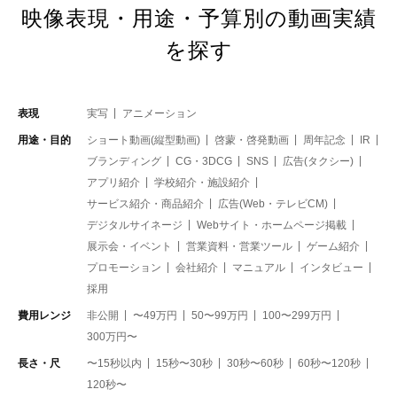
映像表現・用途・予算別の動画実績
を探す
表現
実写
アニメーション
用途・目的
ショート動画(縦型動画)
啓蒙・啓発動画
周年記念
IR
ブランディング
CG・3DCG
SNS
広告(タクシー)
アプリ紹介
学校紹介・施設紹介
サービス紹介・商品紹介
広告(Web・テレビCM)
デジタルサイネージ
Webサイト・ホームページ掲載
展示会・イベント
営業資料・営業ツール
ゲーム紹介
プロモーション
会社紹介
マニュアル
インタビュー
採用
費用レンジ
非公開
〜49万円
50〜99万円
100〜299万円
300万円〜
長さ・尺
〜15秒以内
15秒〜30秒
30秒〜60秒
60秒〜120秒
120秒〜