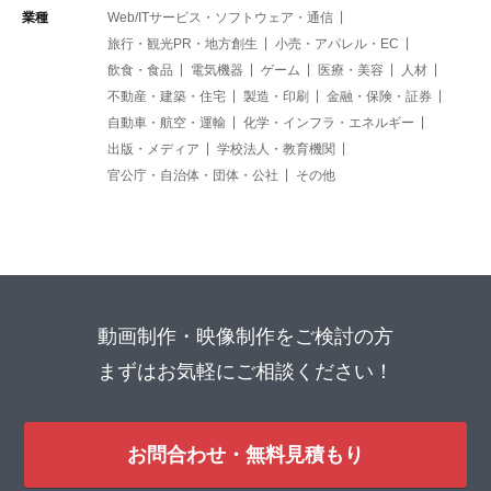
業種
Web/ITサービス・ソフトウェア・通信
旅行・観光PR・地方創生
小売・アパレル・EC
飲食・食品
電気機器
ゲーム
医療・美容
人材
不動産・建築・住宅
製造・印刷
金融・保険・証券
自動車・航空・運輸
化学・インフラ・エネルギー
出版・メディア
学校法人・教育機関
官公庁・自治体・団体・公社
その他
動画制作・映像制作をご検討の方
まずはお気軽にご相談ください！
お問合わせ・無料見積もり