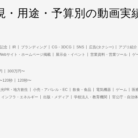
現・用途・予算別の動画実
記念
IR
ブランディング
CG・3DCG
SNS
広告(タクシー)
アプリ紹介
Webサイト・ホームページ掲載
展示会・イベント
営業資料・営業ツール
ゲ
円
300万円〜
〜120秒
120秒〜
光PR・地方創生
小売・アパレル・EC
飲食・食品
電気機器
ゲーム
医
・インフラ・エネルギー
出版・メディア
学校法人・教育機関
官公庁・自治体