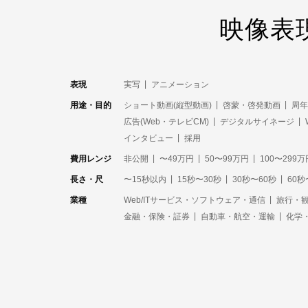
映像表
表現
実写
アニメーション
用途・目的
ショート動画(縦型動画)
啓蒙・啓発動画
周年
広告(Web・テレビCM)
デジタルサイネージ
インタビュー
採用
費用レンジ
非公開
〜49万円
50〜99万円
100〜299万
長さ・尺
〜15秒以内
15秒〜30秒
30秒〜60秒
60秒
業種
Web/ITサービス・ソフトウェア・通信
旅行・観
金融・保険・証券
自動車・航空・運輸
化学