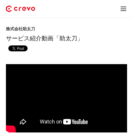
Crevoとは
株式会社助太刀
サービス紹介動画「助太刀」
採用コンテンツ制作
サービス
制作実績
料金
お客様の声
お役立ち情報