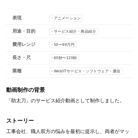
会社概要
採用情報
表現
アニメーション
用途・目的
サービス紹介・商品紹介
- 動画に関するご相談はこちら -
費用レンジ
50〜99万円
お問合わせ・無料見積もり
長さ・尺
60秒〜120秒
業種
Web/ITサービス・ソフトウェア・通信
資料ダウンロード
動画制作の背景
「助太刀」のサービス紹介動画として制作しました。
ストーリー
工事会社、職人双方の悩みを最初に提示し、両者がマッ