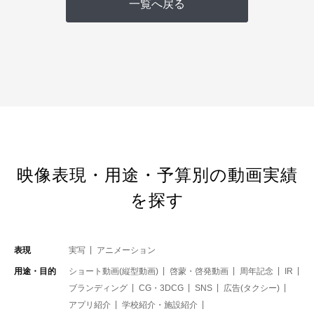
一覧へ戻る
映像表現・用途・予算別の動画実績
を探す
表現
実写
アニメーション
用途・目的
ショート動画(縦型動画)
啓蒙・啓発動画
周年記念
IR
ブランディング
CG・3DCG
SNS
広告(タクシー)
アプリ紹介
学校紹介・施設紹介