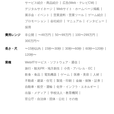
サービス紹介・商品紹介
広告(Web・テレビCM)
デジタルサイネージ
Webサイト・ホームページ掲載
展示会・イベント
営業資料・営業ツール
ゲーム紹介
プロモーション
会社紹介
マニュアル
インタビュー
採用
費用レンジ
非公開
〜49万円
50〜99万円
100〜299万円
300万円〜
長さ・尺
〜15秒以内
15秒〜30秒
30秒〜60秒
60秒〜120秒
120秒〜
業種
Web/ITサービス・ソフトウェア・通信
旅行・観光PR・地方創生
小売・アパレル・EC
飲食・食品
電気機器
ゲーム
医療・美容
人材
不動産・建築・住宅
製造・印刷
金融・保険・証券
自動車・航空・運輸
化学・インフラ・エネルギー
出版・メディア
学校法人・教育機関
官公庁・自治体・団体・公社
その他