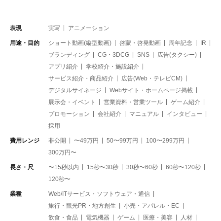
表現
実写
アニメーション
用途・目的
ショート動画(縦型動画)
啓蒙・啓発動画
周年記念
IR
ブランディング
CG・3DCG
SNS
広告(タクシー)
アプリ紹介
学校紹介・施設紹介
サービス紹介・商品紹介
広告(Web・テレビCM)
デジタルサイネージ
Webサイト・ホームページ掲載
展示会・イベント
営業資料・営業ツール
ゲーム紹介
プロモーション
会社紹介
マニュアル
インタビュー
採用
費用レンジ
非公開
〜49万円
50〜99万円
100〜299万円
300万円〜
長さ・尺
〜15秒以内
15秒〜30秒
30秒〜60秒
60秒〜120秒
120秒〜
業種
Web/ITサービス・ソフトウェア・通信
旅行・観光PR・地方創生
小売・アパレル・EC
飲食・食品
電気機器
ゲーム
医療・美容
人材