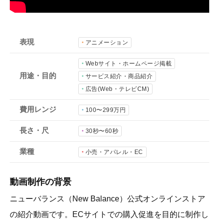
会社概要
採用情報
表現
アニメーション
- 動画に関するご相談はこちら -
Webサイト・ホームページ掲載
用途・目的
サービス紹介・商品紹介
広告(Web・テレビCM)
お問合わせ・無料見積もり
費用レンジ
100〜299万円
資料ダウンロード
長さ・尺
30秒〜60秒
業種
小売・アパレル・EC
動画制作の背景
ニューバランス（New Balance）公式オンラインストア
の紹介動画です。ECサイトでの購入促進を目的に制作し