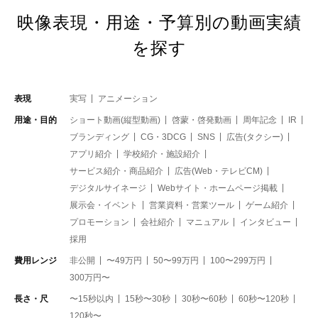
映像表現・用途・予算別の動画実績
を探す
表現
実写
アニメーション
用途・目的
ショート動画(縦型動画)
啓蒙・啓発動画
周年記念
IR
ブランディング
CG・3DCG
SNS
広告(タクシー)
アプリ紹介
学校紹介・施設紹介
サービス紹介・商品紹介
広告(Web・テレビCM)
デジタルサイネージ
Webサイト・ホームページ掲載
展示会・イベント
営業資料・営業ツール
ゲーム紹介
プロモーション
会社紹介
マニュアル
インタビュー
採用
費用レンジ
非公開
〜49万円
50〜99万円
100〜299万円
300万円〜
長さ・尺
〜15秒以内
15秒〜30秒
30秒〜60秒
60秒〜120秒
120秒〜