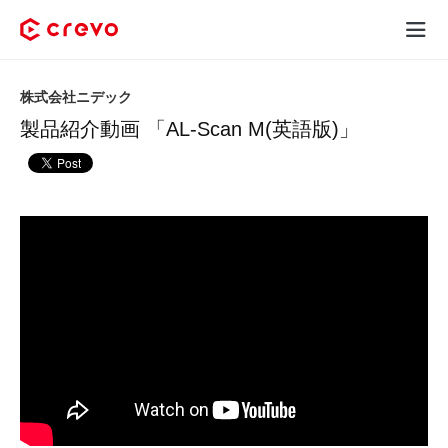
Crevoとは
株式会社ニデック
製品紹介動画 「AL-Scan M(英語版)」
採用コンテンツ制作
サービス
制作実績
料金
お客様の声
お役立ち情報