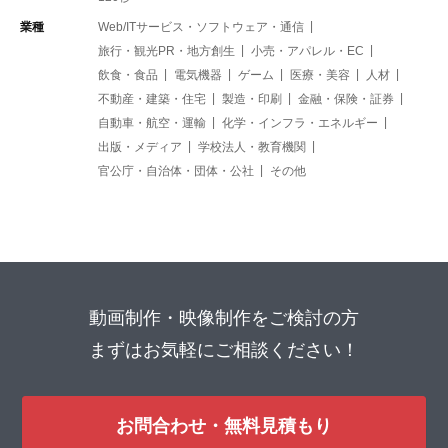
業種
Web/ITサービス・ソフトウェア・通信
旅行・観光PR・地方創生
小売・アパレル・EC
飲食・食品
電気機器
ゲーム
医療・美容
人材
不動産・建築・住宅
製造・印刷
金融・保険・証券
自動車・航空・運輸
化学・インフラ・エネルギー
出版・メディア
学校法人・教育機関
官公庁・自治体・団体・公社
その他
動画制作・映像制作をご検討の方
まずはお気軽にご相談ください！
お問合わせ・無料見積もり