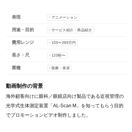
会社概要
採用情報
表現
アニメーション
用途・目的
サービス紹介・商品紹介
- 動画に関するご相談はこちら -
費用レンジ
100〜299万円
お問合わせ・無料見積もり
長さ・尺
120秒〜
業種
医療・美容
資料ダウンロード
動画制作の背景
海外顧客向けに眼科／眼鏡店向け製品である近視管理の
光学式生体測定装置「AL-Scan M」を知ってもらう目的
でプロモーションビデオ制作しました。