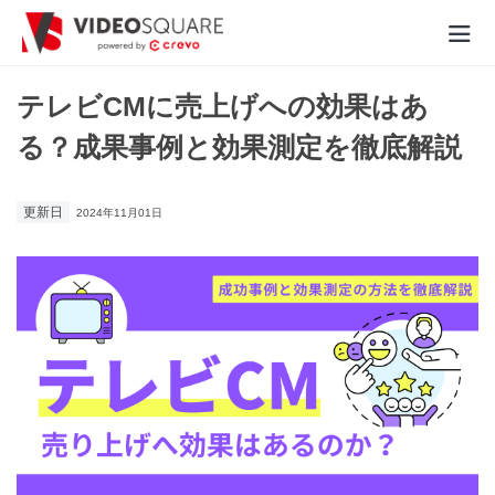
動画制作実績
テレビCMに売上げへの効果はあ
る？成果事例と効果測定を徹底解説
価格
お役立ち情報
更新日
2024年11月01日
- 動画に関するご相談はこちら -
お問合わせ・無料見積もり
資料ダウンロード