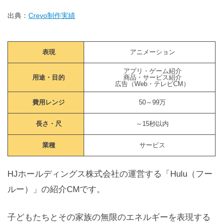
出典：
Crevo制作実績
表現
アニメーション
アプリ・ゲーム紹介
用途・目的
商品・サービス紹介
広告（Web・テレビCM）
費用レンジ
50～99万
長さ・尺
～15秒以内
業種
サービス
HJホールディングス株式会社の運営する「Hulu（フー
ルー）」の紹介CMです。
子どもたちとその家族の無限のエネルギーを表現する