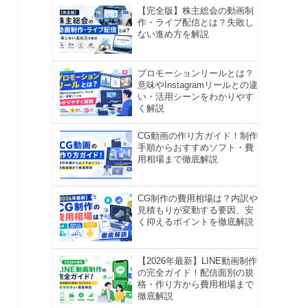
【完全版】株主総会の動画制
作・ライブ配信とは？失敗し
ない進め方を解説
プロモーションリールとは？
意味やInstagramリールとの違
い・活用シーンをわかりやす
く解説
CG動画の作り方ガイド！制作
手順からおすすめソフト・費
用相場まで徹底解説
CG制作の費用相場は？内訳や
見積もりが変動する要因、安
く抑えるポイントを徹底解説
【2026年最新】LINE動画制作
の完全ガイド！配信面別の規
格・作り方から費用相場まで
徹底解説