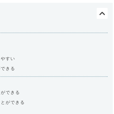
由
めやすい
ができる
動ができる
ことができる