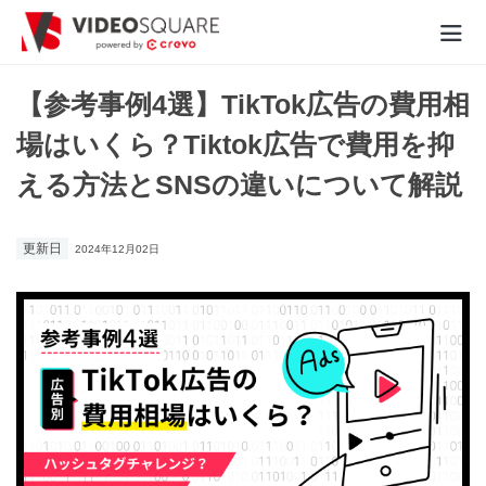
動画制作実績
【参考事例4選】TikTok広告の費用相
場はいくら？Tiktok広告で費用を抑
価格
える方法とSNSの違いについて解説
お役立ち情報
更新日
2024年12月02日
- 動画に関するご相談はこちら -
お問合わせ・無料見積もり
資料ダウンロード