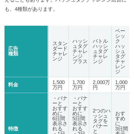
も、4種類があります。
ベー
シッ
ハッシ
バトル
ク
スタン
ュタグ
ハッシ
ハッ
広告
ダード
チャレ
ュタグ
シュ
種類
チャレ
ンジ
チャレ
タグ
ンジ
プラス
ンジ
チャ
レン
ジ
1,500
1,700
2,000万
1,000
料金
万円
万円
円
万円
・バナ
・バナ
ーと
ーと
おすす
おすす
2つのハ
めに
めに
おす
ッシュ
6日間
5日間
すめ
タグを
表示さ
表示さ
に
バナー
特徴
れる
れる
3日間
と
・1日
・2日
表示