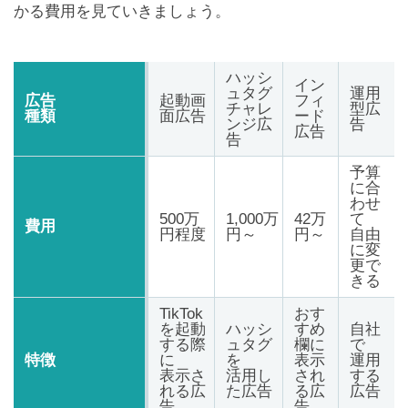
かる費用を見ていきましょう。
ハッシ
イン
ュタグ
運用
広告
起動画
フィ
チャレ
型広
種類
面広告
ード
ンジ広
告
広告
告
予算
に合
わせ
500万
1,000万
42万
て
費用
円程度
円～
円～
自由
に変
更で
きる
TikTok
おす
を起動
ハッシ
すめ
自社
する際
ュタグ
欄に
で
特徴
に
を
表示
運用
表示さ
活用し
され
する
れる広
た広告
る広
広告
告
告