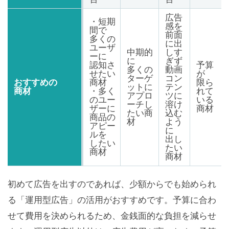
広告
・短期
感を
間で
前面
多くの
に出
ユーザ
中期的
しす
ーに
に
ぎず
認知さ
予算
多くの
動画
せたい
が
ターゲ
コン
おすすめの
商材
限ら
ットに
テン
商材
・多く
れて
アプロ
ツに
のユー
いる
ーチし
溶け
ザーに
商材
たい商
込む
商品の
材
よう
アピー
に
ルを
出し
したい
たい
商材
商材
初めて広告を出すのであれば、少額からでも始められ
る「運用型広告」の活用がおすすめです。予算に合わ
せて費用を決められるため、金銭面的な負担を減らせ