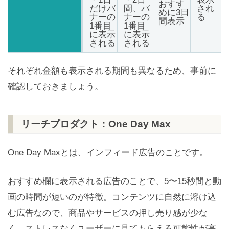
おすす
だけバ
間、バ
され
めに3日
ナーの
ナーの
る
間表示
1番目
1番目
に表示
に表示
される
される
それぞれ金額も表示される期間も異なるため、事前に
確認しておきましょう。
リーチプロダクト：One Day Max
One Day Maxとは、インフィード広告のことです。
おすすめ欄に表示される広告のことで、5〜15秒間と動
画の時間が短いのが特徴。コンテンツに自然に溶け込
む広告なので、商品やサービスの押し売り感が少な
く、ストレスなくユーザーに見てもらえる可能性が高