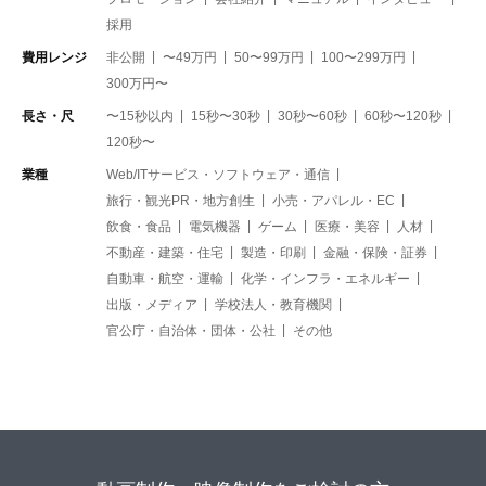
採用
費用レンジ
非公開
〜49万円
50〜99万円
100〜299万円
300万円〜
長さ・尺
〜15秒以内
15秒〜30秒
30秒〜60秒
60秒〜120秒
120秒〜
業種
Web/ITサービス・ソフトウェア・通信
旅行・観光PR・地方創生
小売・アパレル・EC
飲食・食品
電気機器
ゲーム
医療・美容
人材
不動産・建築・住宅
製造・印刷
金融・保険・証券
自動車・航空・運輸
化学・インフラ・エネルギー
出版・メディア
学校法人・教育機関
官公庁・自治体・団体・公社
その他