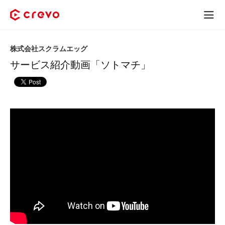
Crevoとは
株式会社スクラムエッグ
サービス紹介動画「ソトマチ」
採用コンテンツ制作
サービス
制作実績
料金
お客様の声
お役立ち情報