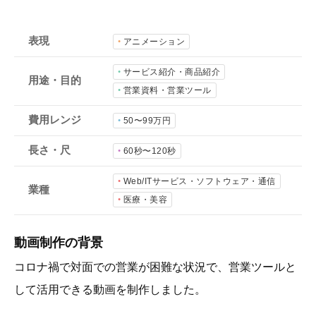
会社概要
採用情報
表現
アニメーション
サービス紹介・商品紹介
用途・目的
- 動画に関するご相談はこちら -
営業資料・営業ツール
費用レンジ
50〜99万円
お問合わせ・無料見積もり
長さ・尺
60秒〜120秒
Web/ITサービス・ソフトウェア・通信
資料ダウンロード
業種
医療・美容
動画制作の背景
コロナ禍で対面での営業が困難な状況で、営業ツールと
して活用できる動画を制作しました。