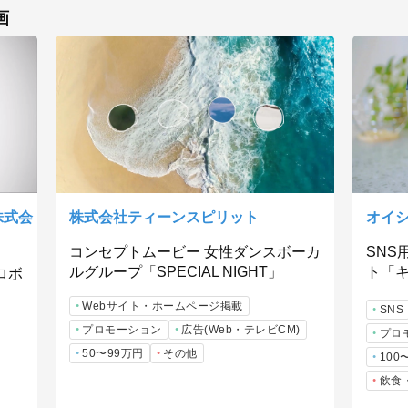
画
株式会
株式会社ティーンスピリット
オイ
コンセプトムービー 女性ダンスボーカ
SNS
ルグループ「SPECIAL NIGHT」
ト「
ロボ
Webサイト・ホームページ掲載
SNS
プロモーション
広告(Web・テレビCM)
プロ
50〜99万円
その他
100
飲食