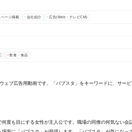
ムページ掲載
会社紹介
広告(Web・テレビCM)
C
飲食・食品
ブスタ）」のウェブ広告用動画です。「パブスタ」をキーワードに、サ
で何度も目にする女性が主人公です。職場の同僚の何気ない会
る場面に「パブスタ」が登場します。「パブスタ」が気になっ