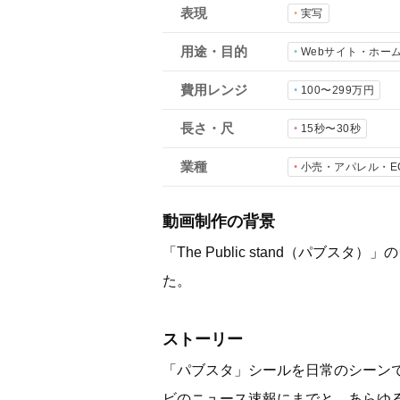
表現
実写
用途・目的
Webサイト・ホー
費用レンジ
100〜299万円
長さ・尺
15秒〜30秒
業種
小売・アパレル・E
動画制作の背景
「The Public stand（パ
た。
ストーリー
「パブスタ」シールを日常のシーン
ビのニュース速報にまでと、あらゆ