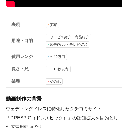
会社概要
採用情報
表現
実写
- 動画に関するご相談はこちら -
サービス紹介・商品紹介
用途・目的
広告(Web・テレビCM)
お問合わせ・無料見積もり
費用レンジ
〜49万円
長さ・尺
〜15秒以内
資料ダウンロード
業種
その他
動画制作の背景
ウェディングドレスに特化したクチコミサイト
「DRESPIC（ドレスピック）」の認知拡大を目的とし
た広告用動画です。