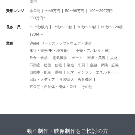
採用
費用レンジ
非公開
〜49万円
50〜99万円
100〜299万円
300万円〜
長さ・尺
〜15秒以内
15秒〜30秒
30秒〜60秒
60秒〜120秒
120秒〜
業種
Web/ITサービス・ソフトウェア・通信
旅行・観光PR・地方創生
小売・アパレル・EC
飲食・食品
電気機器
ゲーム
医療・美容
人材
不動産・建築・住宅
製造・印刷
金融・保険・証券
自動車・航空・運輸
化学・インフラ・エネルギー
出版・メディア
学校法人・教育機関
官公庁・自治体・団体・公社
その他
動画制作・映像制作をご検討の方