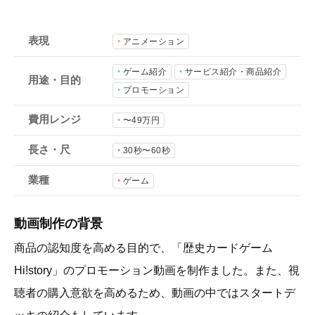
会社概要
採用情報
表現
アニメーション
ゲーム紹介
サービス紹介・商品紹介
用途・目的
- 動画に関するご相談はこちら -
プロモーション
費用レンジ
〜49万円
お問合わせ・無料見積もり
長さ・尺
30秒〜60秒
業種
ゲーム
資料ダウンロード
動画制作の背景
商品の認知度を高める目的で、「歴史カードゲーム
Hi!story」のプロモーション動画を制作ました。また、視
聴者の購入意欲を高めるため、動画の中ではスタートデ