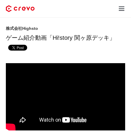
Crevoとは
株式会社Highsto
ゲーム紹介動画「Hi!story 関ヶ原デッキ」
採用コンテンツ制作
サービス
制作実績
料金
お客様の声
お役立ち情報