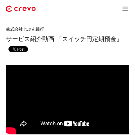
Crevoとは
株式会社じぶん銀行
サービス紹介動画 「スイッチ円定期預金」
採用コンテンツ制作
サービス
制作実績
料金
お客様の声
お役立ち情報