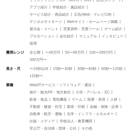
アプリ紹介
学校紹介・施設紹介
サービス紹介・商品紹介
広告(Web・テレビCM)
デジタルサイネージ
Webサイト・ホームページ掲載
展示会・イベント
営業資料・営業ツール
ゲーム紹介
プロモーション
会社紹介
マニュアル
インタビュー
採用
費用レンジ
非公開
〜49万円
50〜99万円
100〜299万円
300万円〜
長さ・尺
〜15秒以内
15秒〜30秒
30秒〜60秒
60秒〜120秒
120秒〜
業種
Web/ITサービス・ソフトウェア・通信
旅行・観光PR・地方創生
小売・アパレル・EC
飲食・食品
電気機器
ゲーム
医療・美容
人材
不動産・建築・住宅
製造・印刷
金融・保険・証券
自動車・航空・運輸
化学・インフラ・エネルギー
出版・メディア
学校法人・教育機関
官公庁・自治体・団体・公社
その他