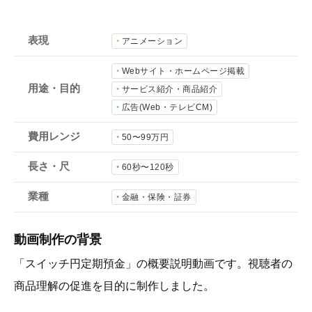
会社概要
採用情報
表現
アニメーション
Webサイト・ホームページ掲載
用途・目的
- 動画に関するご相談はこちら -
サービス紹介・商品紹介
広告(Web・テレビCM)
お問合わせ・無料見積もり
費用レンジ
50〜99万円
長さ・尺
60秒〜120秒
資料ダウンロード
業種
金融・保険・証券
動画制作の背景
「スイッチ円定期預金」の概要説明動画です。視聴者の
商品理解の促進を目的に制作しました。