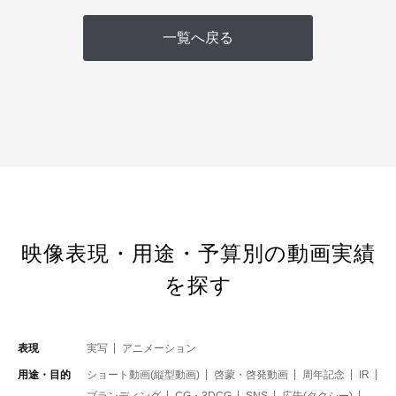
一覧へ戻る
映像表現・用途・予算別の動画実績
を探す
表現
実写
アニメーション
用途・目的
ショート動画(縦型動画)
啓蒙・啓発動画
周年記念
IR
ブランディング
CG・3DCG
SNS
広告(タクシー)