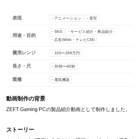
会社概要
採用情報
表現
アニメーション
実写
SNS
サービス紹介・商品紹介
用途・目的
- 動画に関するご相談はこちら -
広告(Web・テレビCM)
費用レンジ
100〜299万円
お問合わせ・無料見積もり
長さ・尺
30秒〜60秒
業種
電気機器
資料ダウンロード
動画制作の背景
ZEFT Gaming PCの製品紹介動画として制作しました。
ストーリー