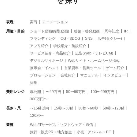
を探す
表現
実写
アニメーション
用途・目的
ショート動画(縦型動画)
啓蒙・啓発動画
周年記念
IR
ブランディング
CG・3DCG
SNS
広告(タクシー)
アプリ紹介
学校紹介・施設紹介
サービス紹介・商品紹介
広告(Web・テレビCM)
デジタルサイネージ
Webサイト・ホームページ掲載
展示会・イベント
営業資料・営業ツール
ゲーム紹介
プロモーション
会社紹介
マニュアル
インタビュー
採用
費用レンジ
非公開
〜49万円
50〜99万円
100〜299万円
300万円〜
長さ・尺
〜15秒以内
15秒〜30秒
30秒〜60秒
60秒〜120秒
120秒〜
業種
Web/ITサービス・ソフトウェア・通信
旅行・観光PR・地方創生
小売・アパレル・EC