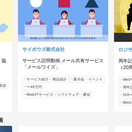
サイボウズ株式会社
ロジ
・協
サービス説明動画 メール共有サービス
周年
「メールワイズ」
（20
サービス紹介・商品紹介
展示会・イベント
We
美容
〜49万円
周年
Web/ITサービス・ソフトウェア・通信
100
We
画