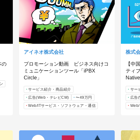
アイネオ株式会社
株式
本の
プロモーション動画 ビジネス向けコ
【中
ミュニケーションツール「iPBX
ティブ
Circle」
Nativ
ン
サービス紹介・商品紹介
サー
広告(Web・テレビCM)
〜49万円
広告(
Web/ITサービス・ソフトウェア・通信
We