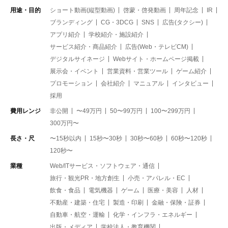
用途・目的
ショート動画(縦型動画)
啓蒙・啓発動画
周年記念
IR
ブランディング
CG・3DCG
SNS
広告(タクシー)
アプリ紹介
学校紹介・施設紹介
サービス紹介・商品紹介
広告(Web・テレビCM)
デジタルサイネージ
Webサイト・ホームページ掲載
展示会・イベント
営業資料・営業ツール
ゲーム紹介
プロモーション
会社紹介
マニュアル
インタビュー
採用
費用レンジ
非公開
〜49万円
50〜99万円
100〜299万円
300万円〜
長さ・尺
〜15秒以内
15秒〜30秒
30秒〜60秒
60秒〜120秒
120秒〜
業種
Web/ITサービス・ソフトウェア・通信
旅行・観光PR・地方創生
小売・アパレル・EC
飲食・食品
電気機器
ゲーム
医療・美容
人材
不動産・建築・住宅
製造・印刷
金融・保険・証券
自動車・航空・運輸
化学・インフラ・エネルギー
出版・メディア
学校法人・教育機関