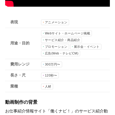
会社概要
採用情報
表現
アニメーション
- 動画に関するご相談はこちら -
Webサイト・ホームページ掲載
サービス紹介・商品紹介
用途・目的
プロモーション
展示会・イベント
お問合わせ・無料見積もり
広告(Web・テレビCM)
費用レンジ
300万円〜
資料ダウンロード
長さ・尺
120秒〜
業種
人材
動画制作の背景
お仕事紹介情報サイト「働くナビ！」のサービス紹介動