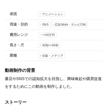
会社概要
採用情報
表現
アニメーション
用途・目的
SNS
広告(Web・テレビCM)
- 動画に関するご相談はこちら -
費用レンジ
〜49万円
お問合わせ・無料見積もり
長さ・尺
30秒〜60秒
業種
出版・メディア
資料ダウンロード
動画制作の背景
書店やSNSでの認知拡大を目指し、興味喚起や購買促進
をするためにこの動画を制作しました。
ストーリー