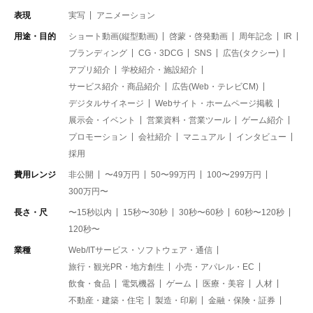
表現
実写
アニメーション
用途・目的
ショート動画(縦型動画)
啓蒙・啓発動画
周年記念
IR
ブランディング
CG・3DCG
SNS
広告(タクシー)
アプリ紹介
学校紹介・施設紹介
サービス紹介・商品紹介
広告(Web・テレビCM)
デジタルサイネージ
Webサイト・ホームページ掲載
展示会・イベント
営業資料・営業ツール
ゲーム紹介
プロモーション
会社紹介
マニュアル
インタビュー
採用
費用レンジ
非公開
〜49万円
50〜99万円
100〜299万円
300万円〜
長さ・尺
〜15秒以内
15秒〜30秒
30秒〜60秒
60秒〜120秒
120秒〜
業種
Web/ITサービス・ソフトウェア・通信
旅行・観光PR・地方創生
小売・アパレル・EC
飲食・食品
電気機器
ゲーム
医療・美容
人材
不動産・建築・住宅
製造・印刷
金融・保険・証券