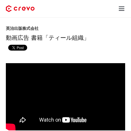
Crevoとは
英治出版株式会社
動画広告 書籍「ティール組織」
採用コンテンツ制作
サービス
制作実績
料金
お客様の声
お役立ち情報