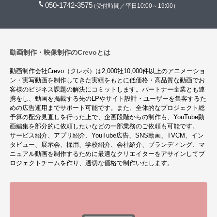
050-1742-3575
（受付時間／平日10:00～19:00）
動画制作・映像制作のCrevoとは
動画制作会社Crevo（クレボ）は2,000社10,000件以上のアニメーショ
ン・実写動画を制作してきた実績をもとに低価格・高品質な動画でお
客様のビジネス課題の解決にコミットします。パートナー企業とも連
携をし、動画を掲載する先のLPやサイト設計・ユーザーを集客するた
めの広告運用までサポート可能です。また、全体的なプロジェクト総
予算の配分見直しを行った上で、企画段階からの制作も、YouTube動
画編集を部分的に依頼したいなどの一部業務のご依頼も可能です。
サービス紹介、アプリ紹介、YouTube広告、SNS動画、TVCM、イン
タビュー、展示会、採用、学校紹介、会社紹介、ブランディング、マ
ニュアル動画を制作するために最適なクリエイターをアサインしてプ
ロジェクトチームを作り、適切な価格で制作いたします。