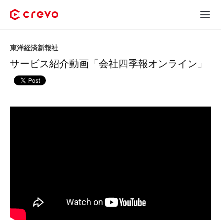
Crevoとは
東洋経済新報社
サービス紹介動画「会社四季報オンライン」
採用コンテンツ制作
サービス
制作実績
料金
お客様の声
お役立ち情報