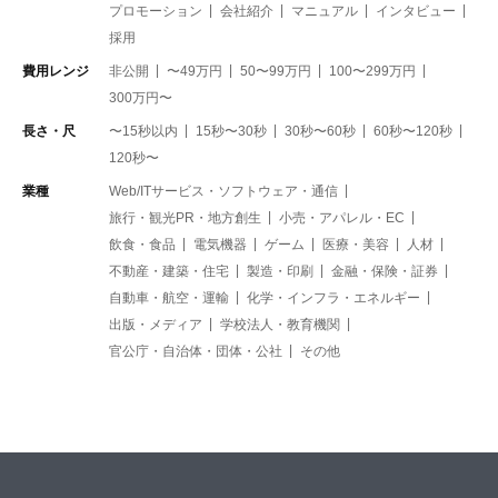
プロモーション
会社紹介
マニュアル
インタビュー
採用
費用レンジ
非公開
〜49万円
50〜99万円
100〜299万円
300万円〜
長さ・尺
〜15秒以内
15秒〜30秒
30秒〜60秒
60秒〜120秒
120秒〜
業種
Web/ITサービス・ソフトウェア・通信
旅行・観光PR・地方創生
小売・アパレル・EC
飲食・食品
電気機器
ゲーム
医療・美容
人材
不動産・建築・住宅
製造・印刷
金融・保険・証券
自動車・航空・運輸
化学・インフラ・エネルギー
出版・メディア
学校法人・教育機関
官公庁・自治体・団体・公社
その他