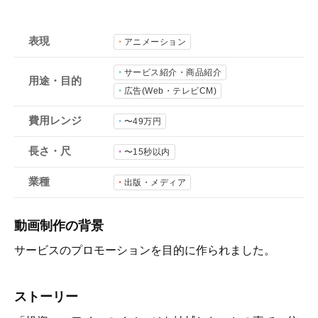
会社概要
採用情報
表現
アニメーション
サービス紹介・商品紹介
用途・目的
- 動画に関するご相談はこちら -
広告(Web・テレビCM)
費用レンジ
〜49万円
お問合わせ・無料見積もり
長さ・尺
〜15秒以内
業種
出版・メディア
資料ダウンロード
動画制作の背景
サービスのプロモーションを目的に作られました。
ストーリー