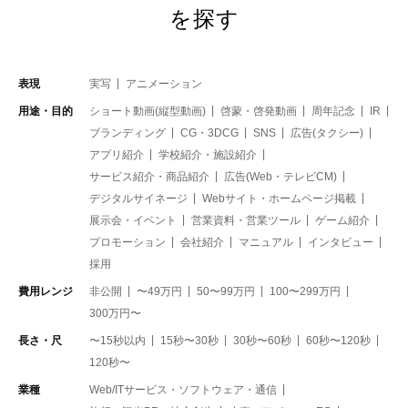
を探す
表現
実写
アニメーション
用途・目的
ショート動画(縦型動画)
啓蒙・啓発動画
周年記念
IR
ブランディング
CG・3DCG
SNS
広告(タクシー)
アプリ紹介
学校紹介・施設紹介
サービス紹介・商品紹介
広告(Web・テレビCM)
デジタルサイネージ
Webサイト・ホームページ掲載
展示会・イベント
営業資料・営業ツール
ゲーム紹介
プロモーション
会社紹介
マニュアル
インタビュー
採用
費用レンジ
非公開
〜49万円
50〜99万円
100〜299万円
300万円〜
長さ・尺
〜15秒以内
15秒〜30秒
30秒〜60秒
60秒〜120秒
120秒〜
業種
Web/ITサービス・ソフトウェア・通信