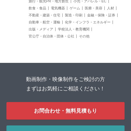
旅行・観光PR・地方創生
小売・アパレル・EC
飲食・食品
電気機器
ゲーム
医療・美容
人材
不動産・建築・住宅
製造・印刷
金融・保険・証券
自動車・航空・運輸
化学・インフラ・エネルギー
出版・メディア
学校法人・教育機関
官公庁・自治体・団体・公社
その他
動画制作・映像制作をご検討の方
まずはお気軽にご相談ください！
お問合わせ・無料見積もり