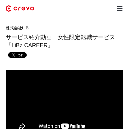
Crevoとは
株式会社LiB
サービス紹介動画 女性限定転職サービス
採用コンテンツ制作
「LiBz CAREER」
サービス
制作実績
料金
お客様の声
お役立ち情報