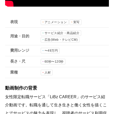
会社概要
採用情報
表現
アニメーション
実写
- 動画に関するご相談はこちら -
サービス紹介・商品紹介
用途・目的
広告(Web・テレビCM)
お問合わせ・無料見積もり
費用レンジ
〜49万円
長さ・尺
60秒〜120秒
資料ダウンロード
業種
人材
動画制作の背景
女性限定転職サービス「LiBz CAREER」のサービス紹
介動画です。転職を通して生き生きと働く女性を描くこ
とでサービスの魅力を表現し、視聴者のサービス利用促