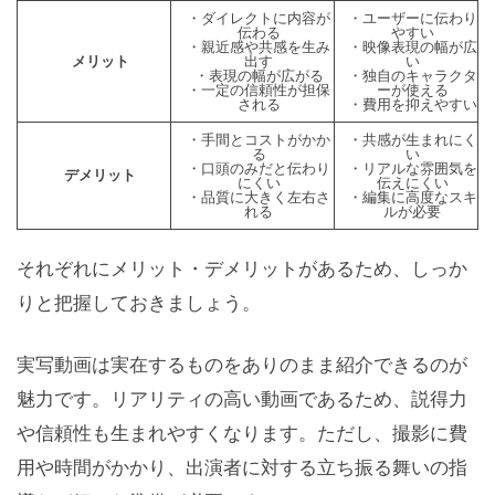
・ダイレクトに内容が
・ユーザーに伝わり
伝わる
やすい
・親近感や共感を生み
・映像表現の幅が広
メリット
出す
い
・表現の幅が広がる
・独自のキャラクタ
・一定の信頼性が担保
ーが使える
される
・費用を抑えやすい
・手間とコストがかか
・共感が生まれにく
る
い
・口頭のみだと伝わり
・リアルな雰囲気を
デメリット
にくい
伝えにくい
・品質に大きく左右さ
・編集に高度なスキ
れる
ルが必要
それぞれにメリット・デメリットがあるため、しっか
りと把握しておきましょう。
実写動画は実在するものをありのまま紹介できるのが
魅力です。リアリティの高い動画であるため、説得力
や信頼性も生まれやすくなります。ただし、撮影に費
用や時間がかかり、出演者に対する立ち振る舞いの指