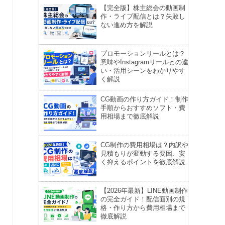
【完全版】株主総会の動画制
作・ライブ配信とは？失敗し
ない進め方を解説
プロモーションリールとは？
意味やInstagramリールとの違
い・活用シーンをわかりやす
く解説
CG動画の作り方ガイド！制作
手順からおすすめソフト・費
用相場まで徹底解説
CG制作の費用相場は？内訳や
見積もりが変動する要因、安
く抑えるポイントを徹底解説
【2026年最新】LINE動画制作
の完全ガイド！配信面別の規
格・作り方から費用相場まで
徹底解説