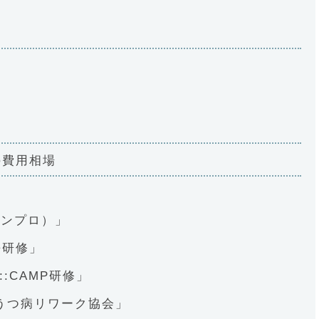
ス
の費用相場
ニンプロ）」
語研修」
::CAMP研修」
うつ病リワーク協会」