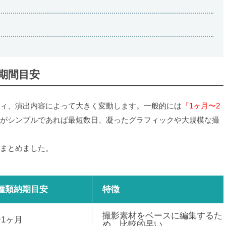
期間目安
ィ、演出内容によって大きく変動します。一般的には
「1ヶ月〜2
がシンプルであれば最短数日、凝ったグラフィックや大規模な撮
。
まとめました。
種類納期目安
特徴
撮影素材をベースに編集するた
〜1ヶ月
め、比較的早い。