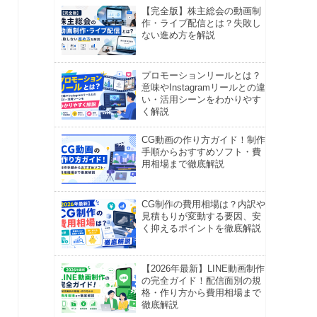
【完全版】株主総会の動画制
作・ライブ配信とは？失敗し
ない進め方を解説
プロモーションリールとは？
意味やInstagramリールとの違
い・活用シーンをわかりやす
く解説
CG動画の作り方ガイド！制作
手順からおすすめソフト・費
用相場まで徹底解説
CG制作の費用相場は？内訳や
見積もりが変動する要因、安
く抑えるポイントを徹底解説
【2026年最新】LINE動画制作
の完全ガイド！配信面別の規
格・作り方から費用相場まで
徹底解説