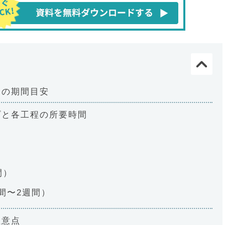
別の期間目安
プと各工程の所要時間
間）
間〜2週間）
注意点