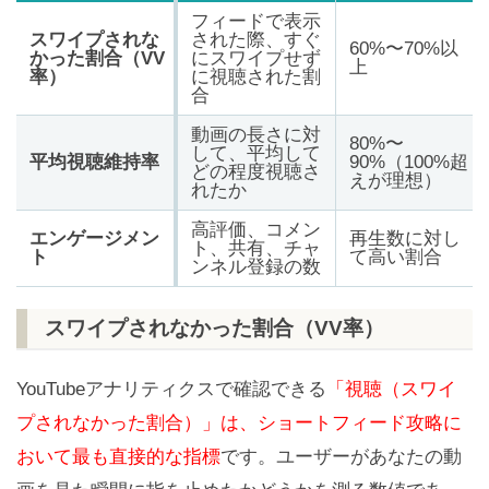
フィードで表示
スワイプされな
された際、すぐ
60%〜70%以
かった割合（VV
にスワイプせず
上
率）
に視聴された割
合
動画の長さに対
80%〜
して、平均して
平均視聴維持率
90%（100%超
どの程度視聴さ
えが理想）
れたか
高評価、コメン
エンゲージメン
再生数に対し
ト、共有、チャ
ト
て高い割合
ンネル登録の数
スワイプされなかった割合（VV率）
YouTubeアナリティクスで確認できる
「視聴（スワイ
プされなかった割合）」は、ショートフィード攻略に
おいて最も直接的な指標
です。ユーザーがあなたの動