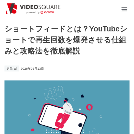
動画制作実績
ショートフィードとは？YouTubeシ
ョートで再生回数を爆発させる仕組
価格
みと攻略法を徹底解説
お役立ち情報
更新日
2026年05月13日
- 動画に関するご相談はこちら -
お問合わせ・無料見積もり
資料ダウンロード