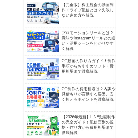
【完全版】株主総会の動画制
作・ライブ配信とは？失敗し
ない進め方を解説
プロモーションリールとは？
意味やInstagramリールとの違
い・活用シーンをわかりやす
く解説
CG動画の作り方ガイド！制作
手順からおすすめソフト・費
用相場まで徹底解説
CG制作の費用相場は？内訳や
見積もりが変動する要因、安
く抑えるポイントを徹底解説
【2026年最新】LINE動画制作
の完全ガイド！配信面別の規
格・作り方から費用相場まで
徹底解説