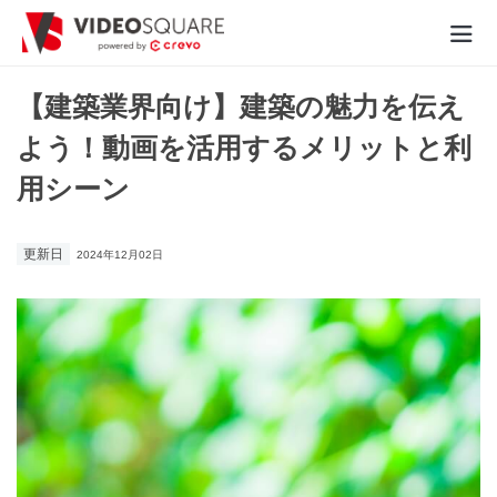
動画制作実績
【建築業界向け】建築の魅力を伝え
よう！動画を活用するメリットと利
価格
用シーン
お役立ち情報
更新日
2024年12月02日
- 動画に関するご相談はこちら -
お問合わせ・無料見積もり
資料ダウンロード