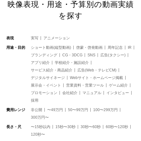
映像表現・用途・予算別の動画実績
を探す
表現
実写
アニメーション
用途・目的
ショート動画(縦型動画)
啓蒙・啓発動画
周年記念
IR
ブランディング
CG・3DCG
SNS
広告(タクシー)
アプリ紹介
学校紹介・施設紹介
サービス紹介・商品紹介
広告(Web・テレビCM)
デジタルサイネージ
Webサイト・ホームページ掲載
展示会・イベント
営業資料・営業ツール
ゲーム紹介
プロモーション
会社紹介
マニュアル
インタビュー
採用
費用レンジ
非公開
〜49万円
50〜99万円
100〜299万円
300万円〜
長さ・尺
〜15秒以内
15秒〜30秒
30秒〜60秒
60秒〜120秒
120秒〜