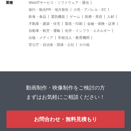
業種
Web/ITサービス・ソフトウェア・通信
旅行・観光PR・地方創生
小売・アパレル・EC
飲食・食品
電気機器
ゲーム
医療・美容
人材
不動産・建築・住宅
製造・印刷
金融・保険・証券
自動車・航空・運輸
化学・インフラ・エネルギー
出版・メディア
学校法人・教育機関
官公庁・自治体・団体・公社
その他
動画制作・映像制作をご検討の方
まずはお気軽にご相談ください！
お問合わせ・無料見積もり