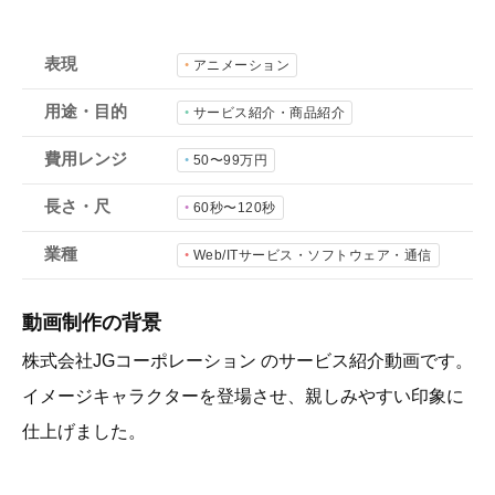
会社概要
採用情報
表現
アニメーション
用途・目的
サービス紹介・商品紹介
- 動画に関するご相談はこちら -
費用レンジ
50〜99万円
お問合わせ・無料見積もり
長さ・尺
60秒〜120秒
業種
Web/ITサービス・ソフトウェア・通信
資料ダウンロード
動画制作の背景
株式会社JGコーポレーション のサービス紹介動画です。
イメージキャラクターを登場させ、親しみやすい印象に
仕上げました。