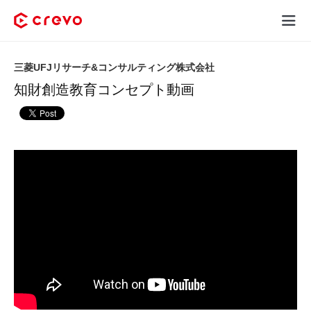
Crevoとは
三菱UFJリサーチ&コンサルティング株式会社
知財創造教育コンセプト動画
採用コンテンツ制作
サービス
制作実績
料金
お客様の声
お役立ち情報