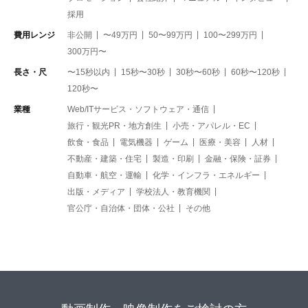
採用
費用レンジ
非公開
〜49万円
50〜99万円
100〜299万円
300万円〜
長さ・尺
〜15秒以内
15秒〜30秒
30秒〜60秒
60秒〜120秒
120秒〜
業種
Web/ITサービス・ソフトウェア・通信
旅行・観光PR・地方創生
小売・アパレル・EC
飲食・食品
電気機器
ゲーム
医療・美容
人材
不動産・建築・住宅
製造・印刷
金融・保険・証券
自動車・航空・運輸
化学・インフラ・エネルギー
出版・メディア
学校法人・教育機関
官公庁・自治体・団体・公社
その他