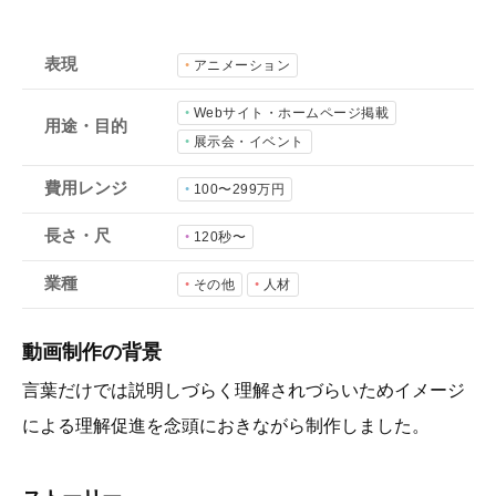
会社概要
採用情報
表現
アニメーション
Webサイト・ホームページ掲載
用途・目的
- 動画に関するご相談はこちら -
展示会・イベント
費用レンジ
100〜299万円
お問合わせ・無料見積もり
長さ・尺
120秒〜
業種
その他
人材
資料ダウンロード
動画制作の背景
言葉だけでは説明しづらく理解されづらいためイメージ
による理解促進を念頭におきながら制作しました。