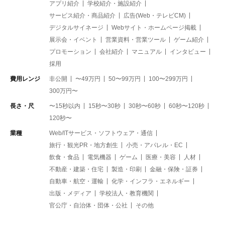
アプリ紹介
学校紹介・施設紹介
サービス紹介・商品紹介
広告(Web・テレビCM)
デジタルサイネージ
Webサイト・ホームページ掲載
展示会・イベント
営業資料・営業ツール
ゲーム紹介
プロモーション
会社紹介
マニュアル
インタビュー
採用
費用レンジ
非公開
〜49万円
50〜99万円
100〜299万円
300万円〜
長さ・尺
〜15秒以内
15秒〜30秒
30秒〜60秒
60秒〜120秒
120秒〜
業種
Web/ITサービス・ソフトウェア・通信
旅行・観光PR・地方創生
小売・アパレル・EC
飲食・食品
電気機器
ゲーム
医療・美容
人材
不動産・建築・住宅
製造・印刷
金融・保険・証券
自動車・航空・運輸
化学・インフラ・エネルギー
出版・メディア
学校法人・教育機関
官公庁・自治体・団体・公社
その他