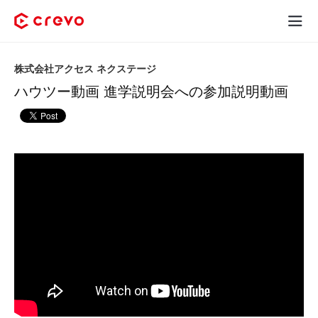
Crevoとは
株式会社アクセス ネクステージ
ハウツー動画 進学説明会への参加説明動画
採用コンテンツ制作
サービス
制作実績
料金
お客様の声
お役立ち情報