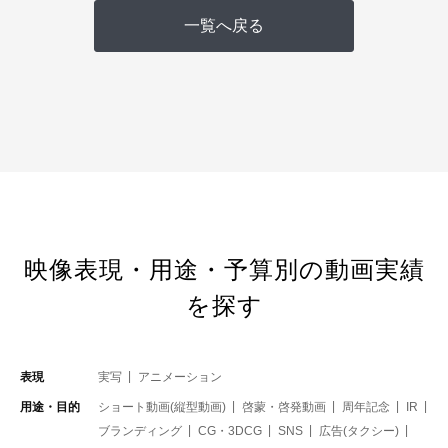
一覧へ戻る
映像表現・用途・予算別の動画実績
を探す
表現
実写
アニメーション
用途・目的
ショート動画(縦型動画)
啓蒙・啓発動画
周年記念
IR
ブランディング
CG・3DCG
SNS
広告(タクシー)