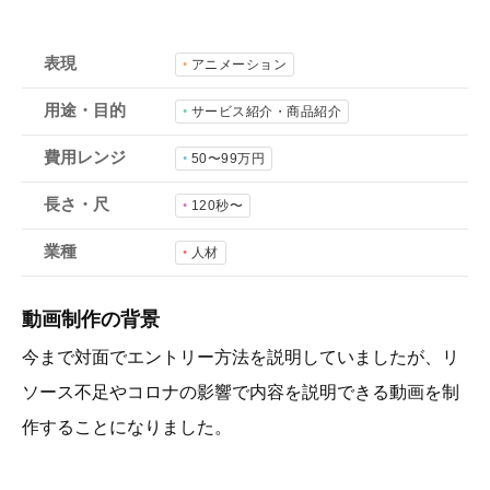
会社概要
採用情報
表現
アニメーション
用途・目的
サービス紹介・商品紹介
- 動画に関するご相談はこちら -
費用レンジ
50〜99万円
お問合わせ・無料見積もり
長さ・尺
120秒〜
業種
人材
資料ダウンロード
動画制作の背景
今まで対面でエントリー方法を説明していましたが、リ
ソース不足やコロナの影響で内容を説明できる動画を制
作することになりました。