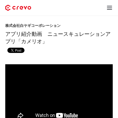
Crevoとは
株式会社白ヤギコーポレーション
アプリ紹介動画 ニュースキュレーションア
採用コンテンツ制作
プリ「カメリオ」
サービス
制作実績
料金
お客様の声
お役立ち情報