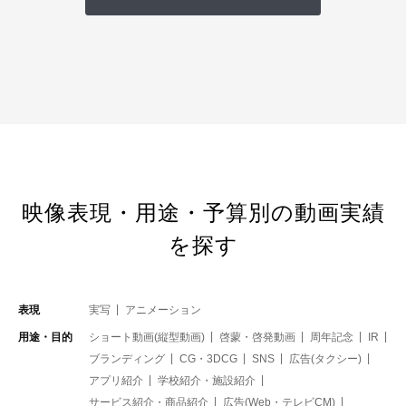
映像表現・用途・予算別の動画実績
を探す
表現
実写
アニメーション
用途・目的
ショート動画(縦型動画)
啓蒙・啓発動画
周年記念
IR
ブランディング
CG・3DCG
SNS
広告(タクシー)
アプリ紹介
学校紹介・施設紹介
サービス紹介・商品紹介
広告(Web・テレビCM)