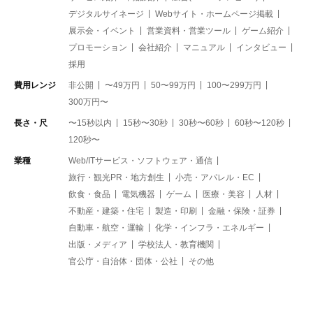
デジタルサイネージ
Webサイト・ホームページ掲載
展示会・イベント
営業資料・営業ツール
ゲーム紹介
プロモーション
会社紹介
マニュアル
インタビュー
採用
費用レンジ
非公開
〜49万円
50〜99万円
100〜299万円
300万円〜
長さ・尺
〜15秒以内
15秒〜30秒
30秒〜60秒
60秒〜120秒
120秒〜
業種
Web/ITサービス・ソフトウェア・通信
旅行・観光PR・地方創生
小売・アパレル・EC
飲食・食品
電気機器
ゲーム
医療・美容
人材
不動産・建築・住宅
製造・印刷
金融・保険・証券
自動車・航空・運輸
化学・インフラ・エネルギー
出版・メディア
学校法人・教育機関
官公庁・自治体・団体・公社
その他