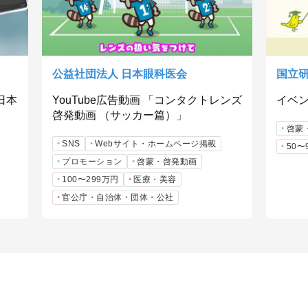
公益社団法人 日本眼科医会
国立
日本
YouTube広告動画 「コンタクトレンズ
イベン
啓発動画 （サッカー篇）」
啓蒙
SNS
Webサイト・ホームページ掲載
50〜
プロモーション
啓蒙・啓発動画
100〜299万円
医療・美容
官公庁・自治体・団体・公社