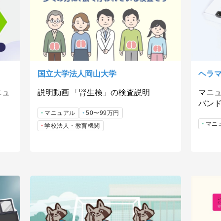
国立大学法人岡山大学
ヘラ
ニュ
説明動画 「腎生検」の検査説明
マニ
バン
マニュアル
50〜99万円
マニ
学校法人・教育機関