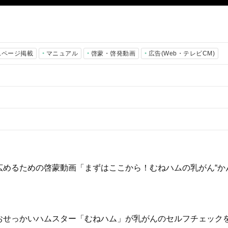
ムページ掲載
マニュアル
啓蒙・啓発動画
広告(Web・テレビCM)
めるための啓蒙動画「まずはここから！むねハムの乳がん“か
おせっかいハムスター「むねハム」が乳がんのセルフチェック