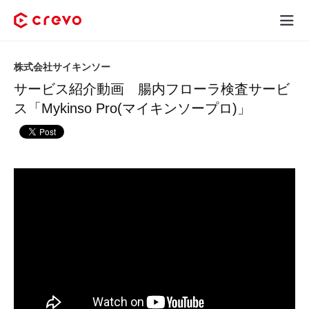
Crevoとは
株式会社サイキンソー
サービス紹介動画 腸内フローラ検査サービ
採用コンテンツ制作
ス「Mykinso Pro(マイキンソープロ)」
サービス
制作実績
料金
お客様の声
お役立ち情報