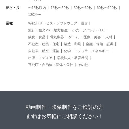
長さ・尺
〜15秒以内
15秒〜30秒
30秒〜60秒
60秒〜120秒
120秒〜
業種
Web/ITサービス・ソフトウェア・通信
旅行・観光PR・地方創生
小売・アパレル・EC
飲食・食品
電気機器
ゲーム
医療・美容
人材
不動産・建築・住宅
製造・印刷
金融・保険・証券
自動車・航空・運輸
化学・インフラ・エネルギー
出版・メディア
学校法人・教育機関
官公庁・自治体・団体・公社
その他
動画制作・映像制作をご検討の方
まずはお気軽にご相談ください！