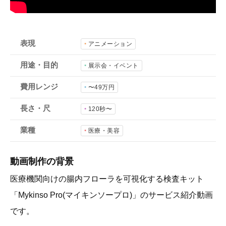
会社概要
採用情報
表現
アニメーション
- 動画に関するご相談はこちら -
用途・目的
展示会・イベント
費用レンジ
〜49万円
お問合わせ・無料見積もり
長さ・尺
120秒〜
業種
資料ダウンロード
医療・美容
動画制作の背景
医療機関向けの腸内フローラを可視化する検査キット
「Mykinso Pro(マイキンソープロ)」のサービス紹介動画
です。