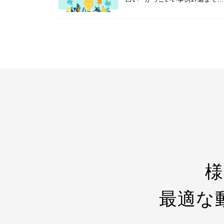
介
様
最適な