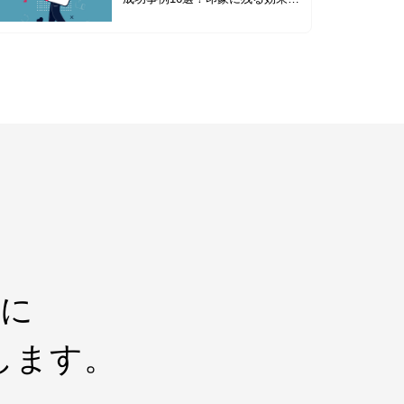
なコツを解説
界に
します。