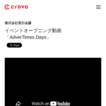
Crevoとは
株式会社宣伝会議
イベントオープニング動画
採用コンテンツ制作
「AdverTimes.Days」
サービス
制作実績
料金
お客様の声
お役立ち情報