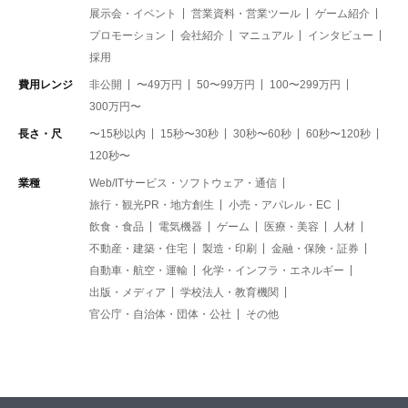
展示会・イベント
営業資料・営業ツール
ゲーム紹介
プロモーション
会社紹介
マニュアル
インタビュー
採用
費用レンジ
非公開
〜49万円
50〜99万円
100〜299万円
300万円〜
長さ・尺
〜15秒以内
15秒〜30秒
30秒〜60秒
60秒〜120秒
120秒〜
業種
Web/ITサービス・ソフトウェア・通信
旅行・観光PR・地方創生
小売・アパレル・EC
飲食・食品
電気機器
ゲーム
医療・美容
人材
不動産・建築・住宅
製造・印刷
金融・保険・証券
自動車・航空・運輸
化学・インフラ・エネルギー
出版・メディア
学校法人・教育機関
官公庁・自治体・団体・公社
その他