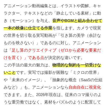
アニメーション動画編集とは、イラストや図解、キャ
ラクター、テキストなどの「静止している素材」に動
き（モーション）を与え、
音声やBGMと組み合わせて
一本の映像に仕立てる作業
を指します。カメラで現実
の世界を切り取る実写動画が「引き算の美学（余計な
ものを映さない）」であるのに対し、アニメーション
は
「足し算のクリエイティブ（ゼロから必要な要素だ
けを置く）」である点
が決定的な違いです。
この手法の最大の魅力は、
物理的な制約を一切受けな
いこと
です。実写では撮影が困難な「ミクロの世界」
や「未来のイメージ」、「抽象的な概念（SaaSの仕組
みなど）」も、アニメーションなら
自由自在に視覚化
できます。また、2026年現在は、従来のコマ撮りのよ
うな重労働ではなく、素材をパズルのように配置して