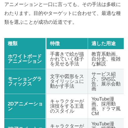
アニメーションと一口に言っても、その手法は多岐に
わたります。目的やターゲットに合わせて、最適な種
類を選ぶことが成功の近道です。
種類
特徴
適した用途
手書きで絵が描
教育系動画、
ホワイトボード
かれていく様子
自分史、複雑
アニメーション
を見せる手法
な解説
サービス紹
文字や図形をス
モーショングラ
介、SNS広
タイリッシュに
フィックス
告、展示会動
動かす手法
画
YouTube漫
キャラクターが
2Dアニメーショ
画、採用動
演技をする王道
ン
画、ドラマ風
のスタイル
CM
YouTube漫
キャラクターが