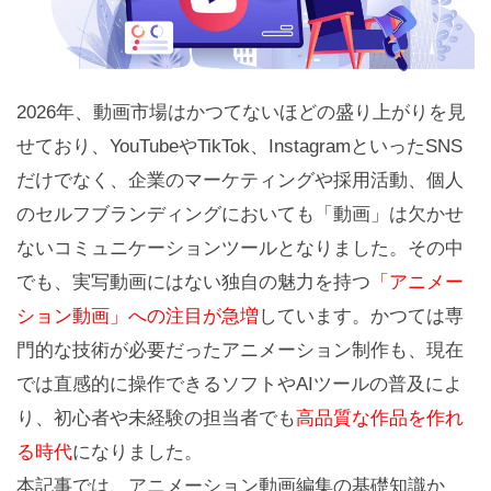
2026年、動画市場はかつてないほどの盛り上がりを見
せており、YouTubeやTikTok、InstagramといったSNS
だけでなく、企業のマーケティングや採用活動、個人
のセルフブランディングにおいても「動画」は欠かせ
ないコミュニケーションツールとなりました。その中
でも、実写動画にはない独自の魅力を持つ
「アニメー
ション動画」への注目が急増
しています。かつては専
門的な技術が必要だったアニメーション制作も、現在
では直感的に操作できるソフトやAIツールの普及によ
り、初心者や未経験の担当者でも
高品質な作品を作れ
る時代
になりました。
本記事では、アニメーション動画編集の基礎知識か