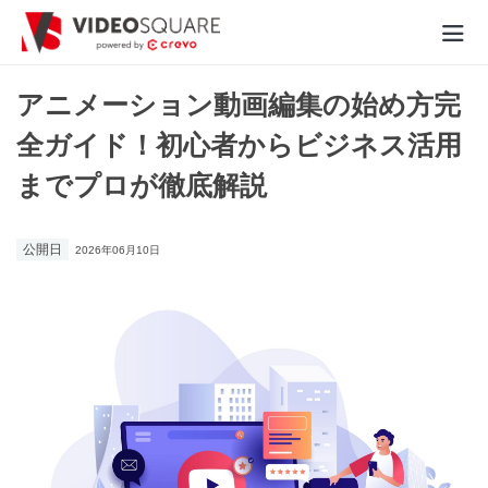
動画制作実績
アニメーション動画編集の始め方完
全ガイド！初心者からビジネス活用
価格
までプロが徹底解説
お役立ち情報
公開日
2026年06月10日
- 動画に関するご相談はこちら -
お問合わせ・無料見積もり
資料ダウンロード