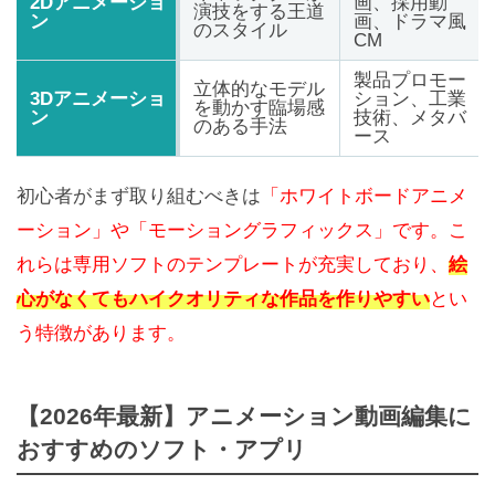
2Dアニメーショ
画、採用動
演技をする王道
ン
画、ドラマ風
のスタイル
CM
製品プロモー
立体的なモデル
3Dアニメーショ
ション、工業
を動かす臨場感
ン
技術、メタバ
のある手法
ース
初心者がまず取り組むべきは
「ホワイトボードアニメ
ーション」や「モーショングラフィックス」です。こ
れらは専用ソフトのテンプレートが充実しており、
絵
心がなくてもハイクオリティな作品を作りやすい
とい
う特徴があります。
【2026年最新】アニメーション動画編集に
おすすめのソフト・アプリ