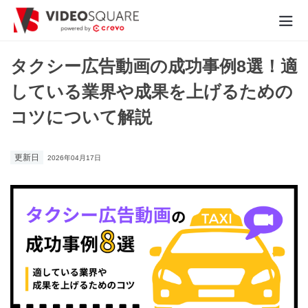
動画制作実績
タクシー広告動画の成功事例8選！適
している業界や成果を上げるための
価格
コツについて解説
お役立ち情報
更新日
2026年04月17日
- 動画に関するご相談はこちら -
お問合わせ・無料見積もり
資料ダウンロード