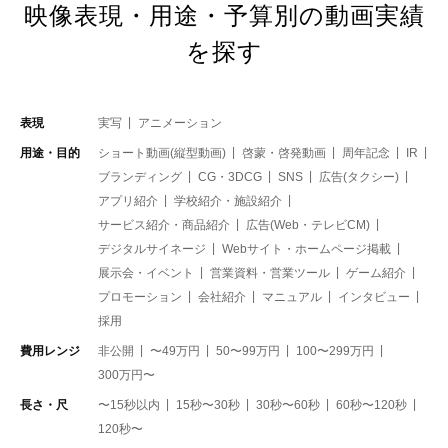
映像表現・用途・予算別の動画実績
を探す
表現
実写
アニメーション
用途・目的
ショート動画(縦型動画)
啓蒙・啓発動画
周年記念
IR
ブランディング
CG・3DCG
SNS
広告(タクシー)
アプリ紹介
学校紹介・施設紹介
サービス紹介・商品紹介
広告(Web・テレビCM)
デジタルサイネージ
Webサイト・ホームページ掲載
展示会・イベント
営業資料・営業ツール
ゲーム紹介
プロモーション
会社紹介
マニュアル
インタビュー
採用
費用レンジ
非公開
〜49万円
50〜99万円
100〜299万円
300万円〜
長さ・尺
〜15秒以内
15秒〜30秒
30秒〜60秒
60秒〜120秒
120秒〜