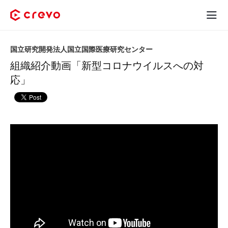
Crevoとは
国立研究開発法人国立国際医療研究センター
組織紹介動画「新型コロナウイルスへの対
採用コンテンツ制作
応」
サービス
制作実績
料金
お客様の声
お役立ち情報