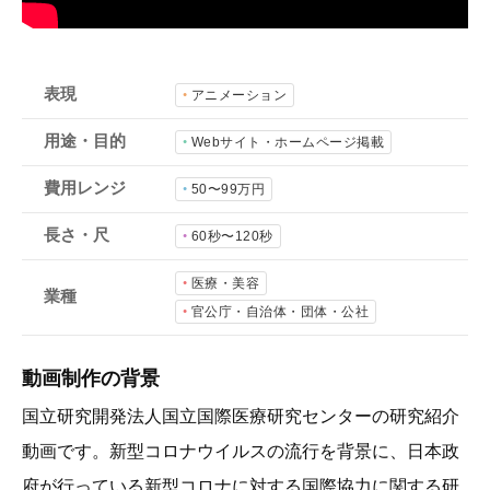
会社概要
採用情報
表現
アニメーション
- 動画に関するご相談はこちら -
用途・目的
Webサイト・ホームページ掲載
費用レンジ
50〜99万円
お問合わせ・無料見積もり
長さ・尺
60秒〜120秒
資料ダウンロード
医療・美容
業種
官公庁・自治体・団体・公社
動画制作の背景
国立研究開発法人国立国際医療研究センターの研究紹介
動画です。新型コロナウイルスの流行を背景に、日本政
府が行っている新型コロナに対する国際協力に関する研