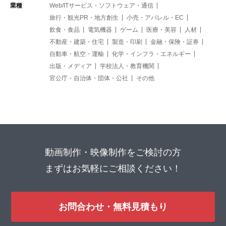
業種
Web/ITサービス・ソフトウェア・通信
旅行・観光PR・地方創生
小売・アパレル・EC
飲食・食品
電気機器
ゲーム
医療・美容
人材
不動産・建築・住宅
製造・印刷
金融・保険・証券
自動車・航空・運輸
化学・インフラ・エネルギー
出版・メディア
学校法人・教育機関
官公庁・自治体・団体・公社
その他
動画制作・映像制作をご検討の方
まずはお気軽にご相談ください！
お問合わせ・無料見積もり