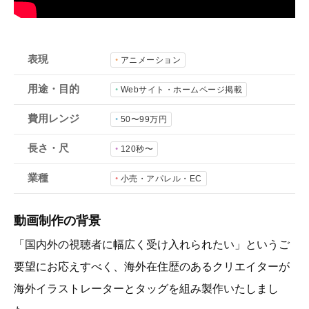
会社概要
採用情報
表現
アニメーション
- 動画に関するご相談はこちら -
用途・目的
Webサイト・ホームページ掲載
費用レンジ
50〜99万円
お問合わせ・無料見積もり
長さ・尺
120秒〜
業種
資料ダウンロード
小売・アパレル・EC
動画制作の背景
「国内外の視聴者に幅広く受け入れられたい」というご
要望にお応えすべく、海外在住歴のあるクリエイターが
海外イラストレーターとタッグを組み製作いたしまし