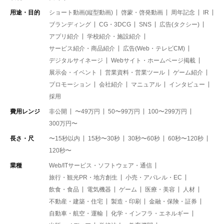
用途・目的
ショート動画(縦型動画)
啓蒙・啓発動画
周年記念
IR
ブランディング
CG・3DCG
SNS
広告(タクシー)
アプリ紹介
学校紹介・施設紹介
サービス紹介・商品紹介
広告(Web・テレビCM)
デジタルサイネージ
Webサイト・ホームページ掲載
展示会・イベント
営業資料・営業ツール
ゲーム紹介
プロモーション
会社紹介
マニュアル
インタビュー
採用
費用レンジ
非公開
〜49万円
50〜99万円
100〜299万円
300万円〜
長さ・尺
〜15秒以内
15秒〜30秒
30秒〜60秒
60秒〜120秒
120秒〜
業種
Web/ITサービス・ソフトウェア・通信
旅行・観光PR・地方創生
小売・アパレル・EC
飲食・食品
電気機器
ゲーム
医療・美容
人材
不動産・建築・住宅
製造・印刷
金融・保険・証券
自動車・航空・運輸
化学・インフラ・エネルギー