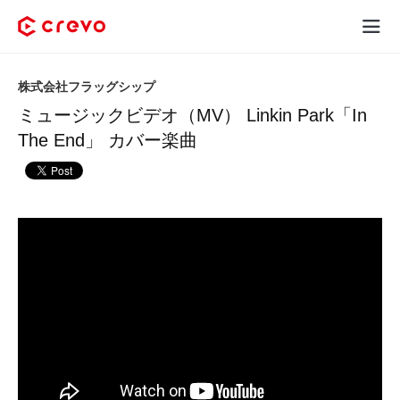
Crevoとは
株式会社フラッグシップ
ミュージックビデオ（MV） Linkin Park「In
採用コンテンツ制作
The End」 カバー楽曲
サービス
制作実績
料金
お客様の声
お役立ち情報