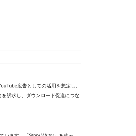
YouTube広告としての活用を想定し、
力を訴求し、ダウンロード促進につな
「Story Writer」を使っ