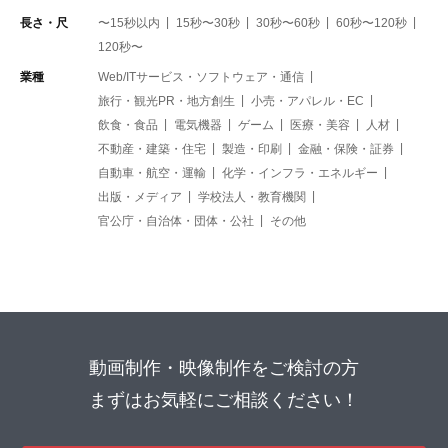
長さ・尺
〜15秒以内
15秒〜30秒
30秒〜60秒
60秒〜120秒
120秒〜
業種
Web/ITサービス・ソフトウェア・通信
旅行・観光PR・地方創生
小売・アパレル・EC
飲食・食品
電気機器
ゲーム
医療・美容
人材
不動産・建築・住宅
製造・印刷
金融・保険・証券
自動車・航空・運輸
化学・インフラ・エネルギー
出版・メディア
学校法人・教育機関
官公庁・自治体・団体・公社
その他
動画制作・映像制作をご検討の方
まずはお気軽にご相談ください！