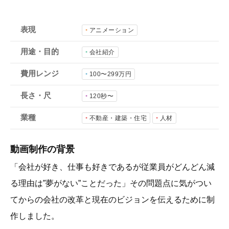
会社概要
採用情報
表現
アニメーション
用途・目的
会社紹介
- 動画に関するご相談はこちら -
費用レンジ
100〜299万円
お問合わせ・無料見積もり
長さ・尺
120秒〜
業種
不動産・建築・住宅
人材
資料ダウンロード
動画制作の背景
「会社が好き、仕事も好きであるが従業員がどんどん減
る理由は”夢がない”ことだった」その問題点に気がつい
てからの会社の改革と現在のビジョンを伝えるために制
作しました。