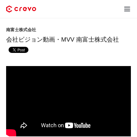
Crevoとは
南富士株式会社
会社ビジョン動画・MVV 南富士株式会社
採用コンテンツ制作
サービス
制作実績
料金
お客様の声
お役立ち情報