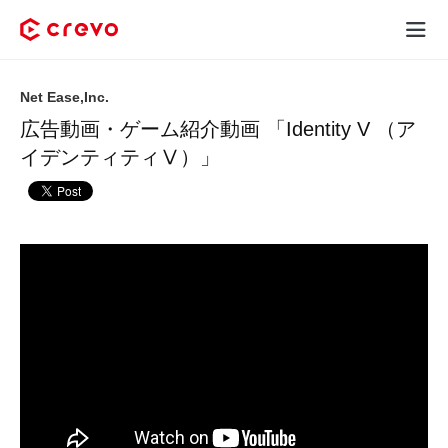
Crevoとは
Net Ease,Inc.
広告動画・ゲーム紹介動画 「Identity V （ア
採用コンテンツ制作
イデンティティⅤ）」
サービス
制作実績
料金
お客様の声
お役立ち情報