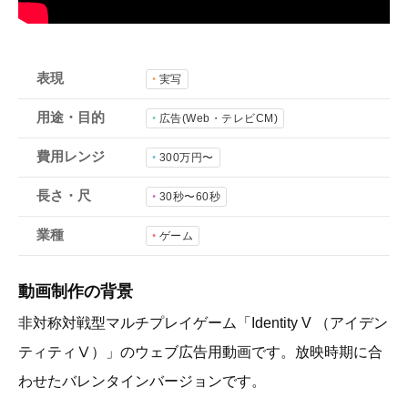
会社概要
採用情報
表現
実写
- 動画に関するご相談はこちら -
用途・目的
広告(Web・テレビCM)
費用レンジ
300万円〜
お問合わせ・無料見積もり
長さ・尺
30秒〜60秒
業種
資料ダウンロード
ゲーム
動画制作の背景
非対称対戦型マルチプレイゲーム「Identity V （アイデン
ティティⅤ）」のウェブ広告用動画です。放映時期に合
わせたバレンタインバージョンです。