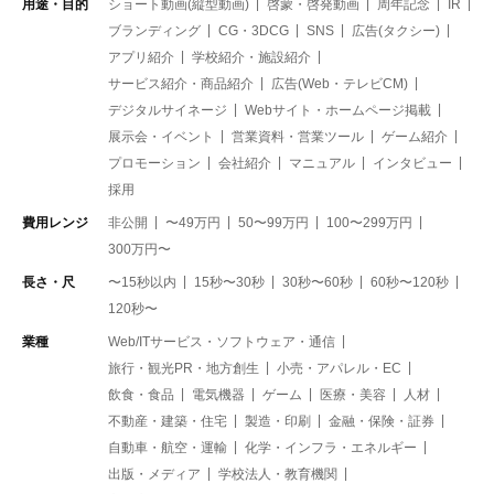
用途・目的
ショート動画(縦型動画)
啓蒙・啓発動画
周年記念
IR
ブランディング
CG・3DCG
SNS
広告(タクシー)
アプリ紹介
学校紹介・施設紹介
サービス紹介・商品紹介
広告(Web・テレビCM)
デジタルサイネージ
Webサイト・ホームページ掲載
展示会・イベント
営業資料・営業ツール
ゲーム紹介
プロモーション
会社紹介
マニュアル
インタビュー
採用
費用レンジ
非公開
〜49万円
50〜99万円
100〜299万円
300万円〜
長さ・尺
〜15秒以内
15秒〜30秒
30秒〜60秒
60秒〜120秒
120秒〜
業種
Web/ITサービス・ソフトウェア・通信
旅行・観光PR・地方創生
小売・アパレル・EC
飲食・食品
電気機器
ゲーム
医療・美容
人材
不動産・建築・住宅
製造・印刷
金融・保険・証券
自動車・航空・運輸
化学・インフラ・エネルギー
出版・メディア
学校法人・教育機関