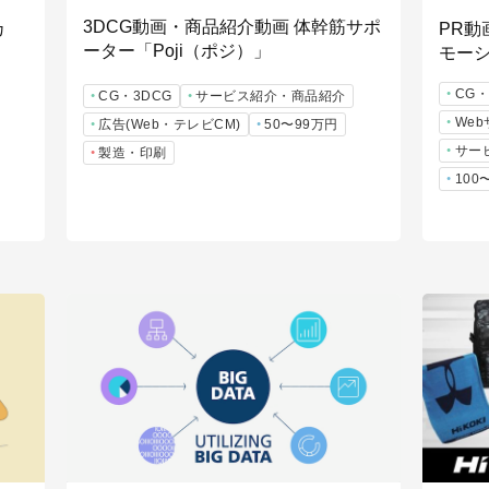
3DCG動画・商品紹介動画 体幹筋サポ
カ
PR動
ーター「Poji（ポジ）」
モー
CG・
CG・3DCG
サービス紹介・商品紹介
We
広告(Web・テレビCM)
50〜99万円
サー
製造・印刷
100