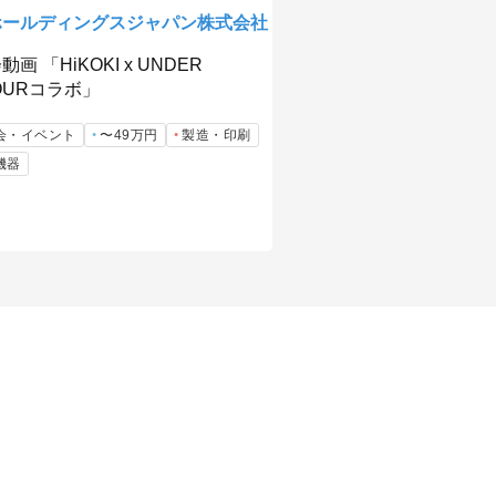
ホールディングスジャパン株式会社
画 「HiKOKI x UNDER
OURコラボ」
会・イベント
〜49万円
製造・印刷
機器