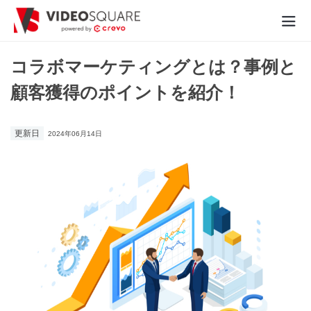
動画制作実績
コラボマーケティングとは？事例と
顧客獲得のポイントを紹介！
価格
お役立ち情報
更新日
2024年06月14日
- 動画に関するご相談はこちら -
お問合わせ・無料見積もり
資料ダウンロード