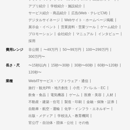
アプリ紹介
学校紹介・施設紹介
サービス紹介・商品紹介
広告(Web・テレビCM)
デジタルサイネージ
Webサイト・ホームページ掲載
展示会・イベント
営業資料・営業ツール
ゲーム紹介
プロモーション
会社紹介
マニュアル
インタビュー
採用
費用レンジ
非公開
〜49万円
50〜99万円
100〜299万円
300万円〜
長さ・尺
〜15秒以内
15秒〜30秒
30秒〜60秒
60秒〜120秒
120秒〜
業種
Web/ITサービス・ソフトウェア・通信
旅行・観光PR・地方創生
小売・アパレル・EC
飲食・食品
電気機器
ゲーム
医療・美容
人材
不動産・建築・住宅
製造・印刷
金融・保険・証券
自動車・航空・運輸
化学・インフラ・エネルギー
出版・メディア
学校法人・教育機関
官公庁・自治体・団体・公社
その他