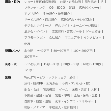
用途・目的
ショート動画(縦型動画)
啓蒙・啓発動画
周年記念
IR
ブランディング
CG・3DCG
SNS
広告(タクシー)
アプリ紹介
学校紹介・施設紹介
サービス紹介・商品紹介
広告(Web・テレビCM)
デジタルサイネージ
Webサイト・ホームページ掲載
展示会・イベント
営業資料・営業ツール
ゲーム紹介
プロモーション
会社紹介
マニュアル
インタビュー
採用
費用レンジ
非公開
〜49万円
50〜99万円
100〜299万円
300万円〜
長さ・尺
〜15秒以内
15秒〜30秒
30秒〜60秒
60秒〜120秒
120秒〜
業種
Web/ITサービス・ソフトウェア・通信
旅行・観光PR・地方創生
小売・アパレル・EC
飲食・食品
電気機器
ゲーム
医療・美容
人材
不動産・建築・住宅
製造・印刷
金融・保険・証券
自動車・航空・運輸
化学・インフラ・エネルギー
出版・メディア
学校法人・教育機関