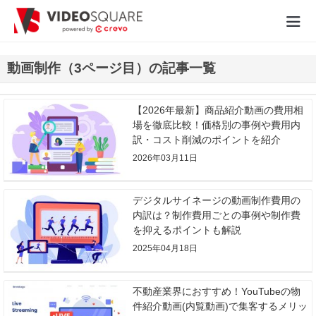
動画制作実績
動画制作（3ページ目）の記事一覧
価格
【2026年最新】商品紹介動画の費用相
場を徹底比較！価格別の事例や費用内
お役立ち情報
訳・コスト削減のポイントを紹介
2026年03月11日
- 動画に関するご相談はこちら -
デジタルサイネージの動画制作費用の
内訳は？制作費用ごとの事例や制作費
お問合わせ・無料見積もり
を抑えるポイントも解説
2025年04月18日
資料ダウンロード
不動産業界におすすめ！YouTubeの物
件紹介動画(内覧動画)で集客するメリッ