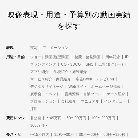
映像表現・用途・予算別の動画実績
を探す
表現
実写
アニメーション
用途・目的
ショート動画(縦型動画)
啓蒙・啓発動画
周年記念
IR
ブランディング
CG・3DCG
SNS
広告(タクシー)
アプリ紹介
学校紹介・施設紹介
サービス紹介・商品紹介
広告(Web・テレビCM)
デジタルサイネージ
Webサイト・ホームページ掲載
展示会・イベント
営業資料・営業ツール
ゲーム紹介
プロモーション
会社紹介
マニュアル
インタビュー
採用
費用レンジ
非公開
〜49万円
50〜99万円
100〜299万円
300万円〜
長さ・尺
〜15秒以内
15秒〜30秒
30秒〜60秒
60秒〜120秒