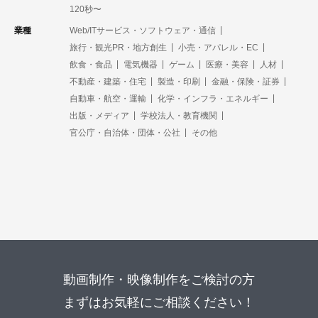
120秒〜
業種
Web/ITサービス・ソフトウェア・通信
旅行・観光PR・地方創生
小売・アパレル・EC
飲食・食品
電気機器
ゲーム
医療・美容
人材
不動産・建築・住宅
製造・印刷
金融・保険・証券
自動車・航空・運輸
化学・インフラ・エネルギー
出版・メディア
学校法人・教育機関
官公庁・自治体・団体・公社
その他
動画制作・映像制作をご検討の方
まずはお気軽にご相談ください！