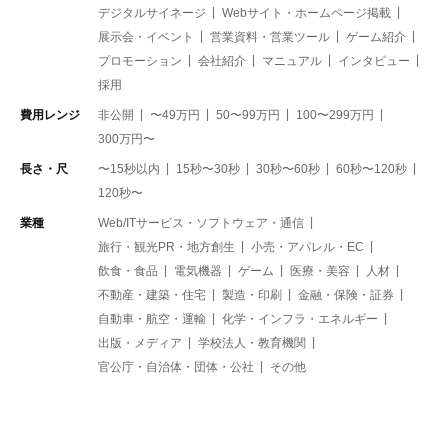
デジタルサイネージ
Webサイト・ホームページ掲載
展示会・イベント
営業資料・営業ツール
ゲーム紹介
プロモーション
会社紹介
マニュアル
インタビュー
採用
費用レンジ
非公開
〜49万円
50〜99万円
100〜299万円
300万円〜
長さ・尺
〜15秒以内
15秒〜30秒
30秒〜60秒
60秒〜120秒
120秒〜
業種
Web/ITサービス・ソフトウェア・通信
旅行・観光PR・地方創生
小売・アパレル・EC
飲食・食品
電気機器
ゲーム
医療・美容
人材
不動産・建築・住宅
製造・印刷
金融・保険・証券
自動車・航空・運輸
化学・インフラ・エネルギー
出版・メディア
学校法人・教育機関
官公庁・自治体・団体・公社
その他