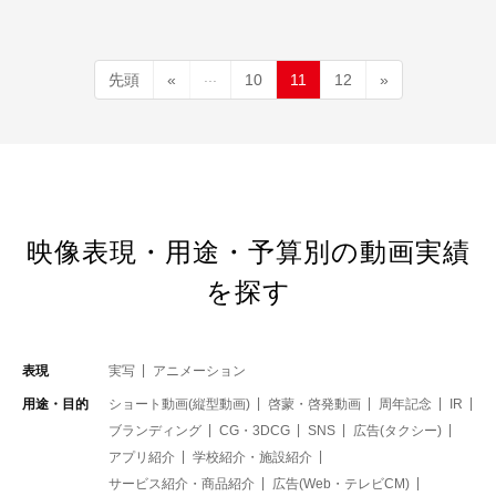
...
先頭
«
10
11
12
»
映像表現・用途・予算別の動画実績
を探す
表現
実写
アニメーション
用途・目的
ショート動画(縦型動画)
啓蒙・啓発動画
周年記念
IR
ブランディング
CG・3DCG
SNS
広告(タクシー)
アプリ紹介
学校紹介・施設紹介
サービス紹介・商品紹介
広告(Web・テレビCM)